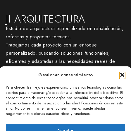
JI ARQUITECTURA
Estudio de arquitectura especializado en rehabilitación,
reformas y proyectos técnicos.
Trabajamos cada proyecto con un enfoque
personalizado, buscando soluciones funcionales,
eficientes y adaptadas a las necesidades reales de
cada cliente.
Gestionar consentimiento
CONTACTO
Para ofrecer las mejores experiencias, utilizamos tecnologías como las
jiarquitectura.com/
cookies para almacenar y/o acceder a la información del dispositivo. El
consentimiento de estas tecnologías nos permitirá procesar datos como
677 47 38 54
el comportamiento de navegación o las identificaciones únicas en este
sitio. No consentir o retirar el consentimiento, puede afectar
info@jiarquitectura.com
negativamente a ciertas características y funciones.
OFICINA
SAN IGNACIO AUZUNEA 8E – BAJO B
Aceptar