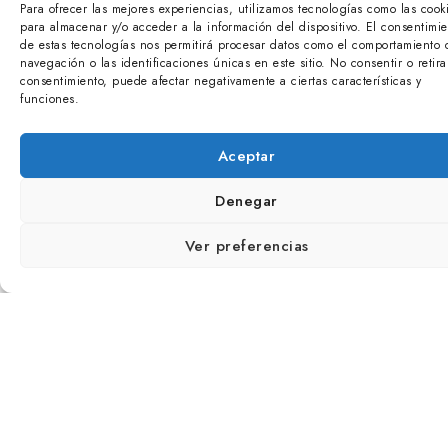
Para ofrecer las mejores experiencias, utilizamos tecnologías como las cook
para almacenar y/o acceder a la información del dispositivo. El consentimie
de estas tecnologías nos permitirá procesar datos como el comportamiento 
navegación o las identificaciones únicas en este sitio. No consentir o retira
consentimiento, puede afectar negativamente a ciertas características y
funciones.
Aceptar
Denegar
BARRENKALE BARREA 2
Ver preferencias
BILBAO
Información del proyecto Categoría: Ascensores Fecha: 2015
Cliente: Com. De Prop. Barrenkale Barrena 2 Localidad:
Bilbao Fases Contratadas: Proyecto Y Direccion De Obra
Presupuesto De Obra: +/- 195.000€ Ayudas Obtenidas:...
Más información