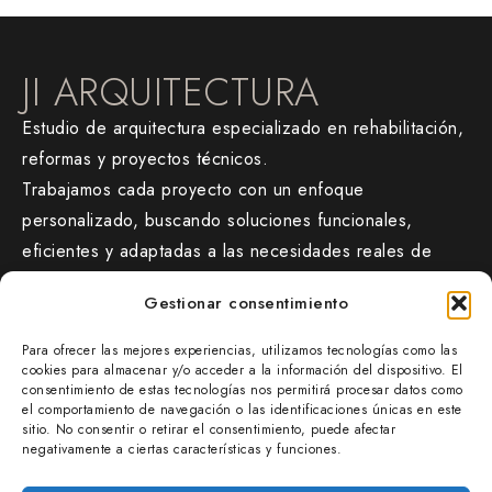
JI ARQUITECTURA
Estudio de arquitectura especializado en rehabilitación,
reformas y proyectos técnicos.
Trabajamos cada proyecto con un enfoque
personalizado, buscando soluciones funcionales,
eficientes y adaptadas a las necesidades reales de
cada cliente.
Gestionar consentimiento
CONTACTO
Para ofrecer las mejores experiencias, utilizamos tecnologías como las
jiarquitectura.com/
cookies para almacenar y/o acceder a la información del dispositivo. El
consentimiento de estas tecnologías nos permitirá procesar datos como
677 47 38 54
el comportamiento de navegación o las identificaciones únicas en este
info@jiarquitectura.com
sitio. No consentir o retirar el consentimiento, puede afectar
negativamente a ciertas características y funciones.
OFICINA