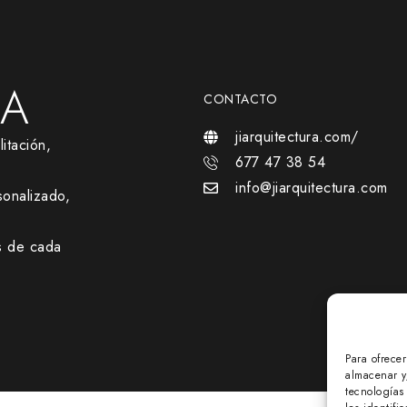
RA
CONTACTO
jiarquitectura.com/
itación,
677 47 38 54
info@jiarquitectura.com
onalizado,
s de cada
Para ofrece
almacenar y
tecnologías