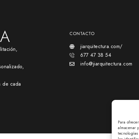
RA
CONTACTO
jiarquitectura.com/
itación,
677 47 38 54
info@jiarquitectura.com
onalizado,
s de cada
Para ofrece
almacenar y
tecnologías