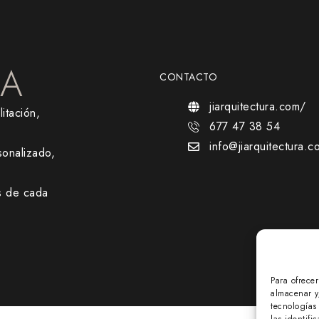
RA
CONTACTO
jiarquitectura.com/
itación,
677 47 38 54
info@jiarquitectura.c
onalizado,
s de cada
Para ofrece
almacenar y
tecnologías