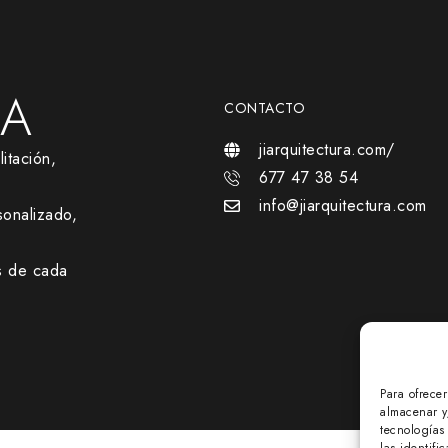
RA
CONTACTO
jiarquitectura.com/
itación,
677 47 38 54
info@jiarquitectura.com
onalizado,
s de cada
Para ofrece
almacenar y
tecnologías