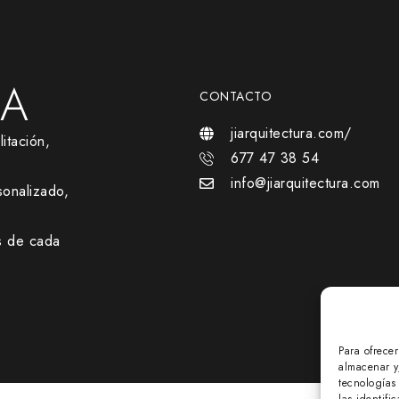
RA
CONTACTO
jiarquitectura.com/
itación,
677 47 38 54
info@jiarquitectura.com
onalizado,
s de cada
Para ofrece
almacenar y
tecnologías