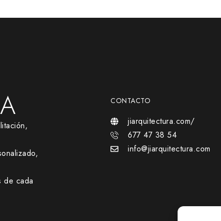
RA
CONTACTO
jiarquitectura.com/
itación,
677 47 38 54
info@jiarquitectura.com
onalizado,
s de cada