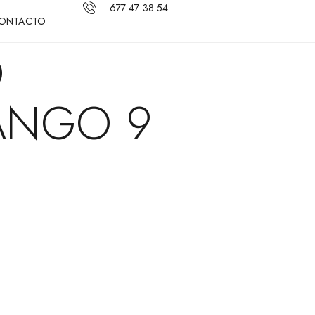
677 47 38 54
ONTACTO
O
ANGO 9