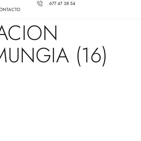
677 47 38 54
ONTACTO
TACION
UNGIA (16)