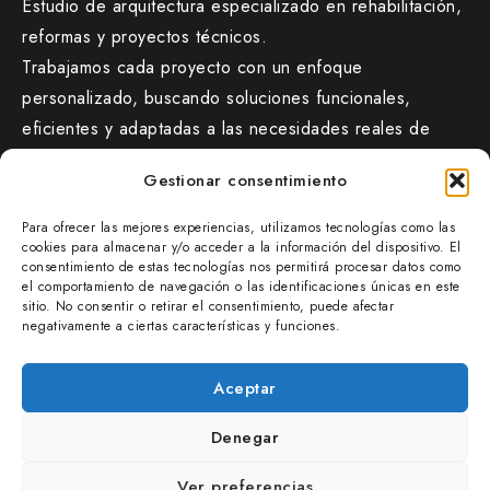
Estudio de arquitectura especializado en rehabilitación,
reformas y proyectos técnicos.
Trabajamos cada proyecto con un enfoque
personalizado, buscando soluciones funcionales,
eficientes y adaptadas a las necesidades reales de
cada cliente.
Gestionar consentimiento
CONTACTO
Para ofrecer las mejores experiencias, utilizamos tecnologías como las
jiarquitectura.com/
cookies para almacenar y/o acceder a la información del dispositivo. El
consentimiento de estas tecnologías nos permitirá procesar datos como
677 47 38 54
el comportamiento de navegación o las identificaciones únicas en este
info@jiarquitectura.com
sitio. No consentir o retirar el consentimiento, puede afectar
negativamente a ciertas características y funciones.
OFICINA
SAN IGNACIO AUZUNEA 8E – BAJO B
Aceptar
Denegar
Ver preferencias