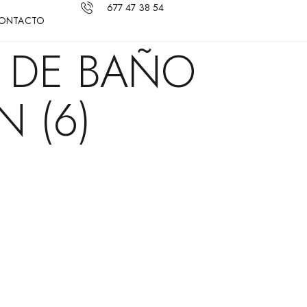
677 47 38 54
ONTACTO
A DE BAÑO
 (6)