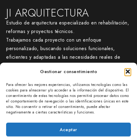
JI ARQUITECTURA
Estudio de arquitectura especializado en rehabilitación,
reformas y proyectos técnicos.
Trabajamos cada proyecto con un enfoque
personalizado, buscando soluciones funcionales,
eficientes y adaptadas a las necesidades reales de
cada cliente.
Gestionar consentimiento
CONTACTO
Para ofrecer las mejores experiencias, utilizamos tecnologías como las
jiarquitectura.com/
cookies para almacenar y/o acceder a la información del dispositivo. El
consentimiento de estas tecnologías nos permitirá procesar datos como
677 47 38 54
el comportamiento de navegación o las identificaciones únicas en este
info@jiarquitectura.com
sitio. No consentir o retirar el consentimiento, puede afectar
negativamente a ciertas características y funciones.
OFICINA
SAN IGNACIO AUZUNEA 8E – BAJO B
Aceptar